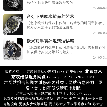
独特的魅力吸引着无数游客的......
24-06-04
台灯下的欧米茄保养艺术
【北京欧米茄保养】作为一名精致的时间守护者，
您对欧米茄手表的热爱无疑是......
24-06-03
欧米茄手表外观清洁秘籍
【北京欧米茄保养】如同清澈的池塘水需要细心呵
护以保持其波光粼粼的魅力，......
24-05-31
北京欧米
版权所有：北京精时恒达钟表有限公司西安分公司
茄表维修服务网点
XML
Copyright © 2010-2032
本网站拟告知顾客维修表之种类，网站信息来源于网
络平台，如有侵权请联系删除
北京欧米茄表正规维修地址电话：400-877-2083
北京欧米茄表正规维修地址解决手表不走,走停,不准或走快走慢,
电池没电,更换多少钱等问题,提供欧米茄手表维修点查询,欧米茄