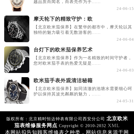
越品质而闻名，而表壳作为手......
24-06-15
摩天轮下的精致守护：欧
【北京欧米茄保养】在繁华的都市中，摩天轮以其
独特的魅力吸引着无数游客的......
24-06-04
台灯下的欧米茄保养艺术
【北京欧米茄保养】作为一名精致的时间守护者，
您对欧米茄手表的热爱无疑是......
24-06-03
欧米茄手表外观清洁秘籍
【北京欧米茄保养】如同清澈的池塘水需要细心呵
护以保持其波光粼粼的魅力，......
24-05-31
北京欧米
版权所有：北京精时恒达钟表有限公司西安分公司
茄表维修服务网点
XML
Copyright © 2010-2032
本网站拟告知顾客维修表之种类，网站信息来源于网