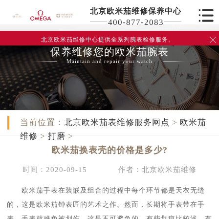
北京欧米茄维修保养中心
400-877-2083
北京欧米茄维修中心
提供全系列腕表检修服务。

保养维修您的欧米茄腕表
Maintain and repair your watch
当前位置：
北京欧米茄表维修服务网点
>
欧米茄
维修
>
打磨
>
欧米茄换表壳的价格是多少?
时间：2020-09-15
作者：北京欧米茄维修
欧米茄手表在装嵌及组合的过程中每个环节都是天衣无缝
的，这是欧米茄钟表匠的艺术之作。然而，长期将手表带在手
表，手表就难免被划伤，这是不可避免的，有些划痕比较浅，有