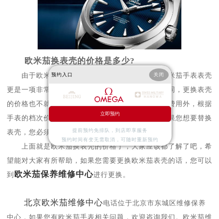
欧米茄换表壳的价格是多少?
由于欧米茄手表需要很高的技术要求，更换欧米茄手表表壳
预约入口
关闭
更是一项非常精细的工作，因此根据手表的质量不同，更换表壳
的价格也不就同。按钟表维修中心的规定，除维修费用外，根据
立即预约
手表的档次价格，要收取千分之一的检查费用。如果您想要替换
提前预约免排队，到店即享服务
表壳，您必须找到一个专业的名表维修服务点。
预约时间有变无需取消，可随时重新预约
上面就是欧米茄换表壳的价格了，大家应该都了解了吧，希
望能对大家有所帮助，如果您需要更换欧米茄表壳的话，您可以
欧米茄保养维修中心
到
进行更换。
北京欧米茄维修中心
电话位于北京市东城区维修保养
中心，如果您有欧米茄手表相关问题，欢迎咨询我们。欧米茄维