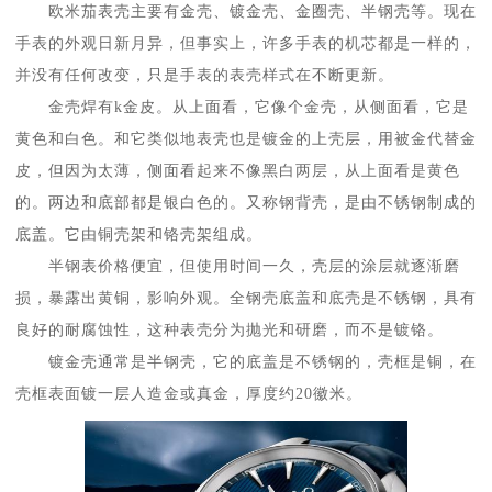
欧米茄表壳主要有金壳、镀金壳、金圈壳、半钢壳等。现在
手表的外观日新月异，但事实上，许多手表的机芯都是一样的，
并没有任何改变，只是手表的表壳样式在不断更新。
金壳焊有k金皮。从上面看，它像个金壳，从侧面看，它是
黄色和白色。和它类似地表壳也是镀金的上壳层，用被金代替金
皮，但因为太薄，侧面看起来不像黑白两层，从上面看是黄色
的。两边和底部都是银白色的。又称钢背壳，是由不锈钢制成的
底盖。它由铜壳架和铬壳架组成。
半钢表价格便宜，但使用时间一久，壳层的涂层就逐渐磨
损，暴露出黄铜，影响外观。全钢壳底盖和底壳是不锈钢，具有
良好的耐腐蚀性，这种表壳分为抛光和研磨，而不是镀铬。
镀金壳通常是半钢壳，它的底盖是不锈钢的，壳框是铜，在
壳框表面镀一层人造金或真金，厚度约20徽米。