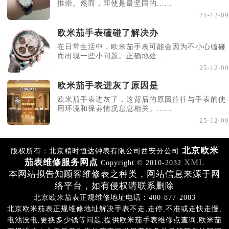
推崇。然而，即使是最坚固的......
25-12-09
欧米茄手表磕碰了解决办
在日常生活中，欧米茄手表可能会因为不小心磕碰
而出现一些小问题。正确地处......
25-12-09
欧米茄手表进灰了原因是
欧米茄手表进灰了，这背后的原因往往与手表的使
用环境和保养情况息息相关。......
25-12-09
北京欧米
版权所有：北京精时恒达钟表有限公司西安分公司
茄表维修服务网点
XML
Copyright © 2010-2032
本网站拟告知顾客维修表之种类，网站信息来源于网
络平台，如有侵权请联系删除
北京欧米茄表正规维修地址电话：400-877-2083
北京欧米茄表正规维修地址解决手表不走,走停,不准或走快走慢,
电池没电,更换多少钱等问题,提供欧米茄手表维修点查询,欧米茄