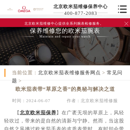
北京欧米茄维修保养中心
400-877-2083
北京欧米茄维修中心
提供全系列腕表检修服务。

保养维修您的欧米茄腕表
Maintain and repair your watch
当前位置：
北京欧米茄表维修服务网点
>
常见问
题
>
欧米茄表带“草原之香”的奥秘与解决之道
时间：2024-06-07
作者：北京欧米茄维修服
【
北京欧米茄保养
】在广袤无垠的草原上，风轻
轻吹过，带来的是自然的清新与宁静。然而，当这股
自然之风拂过欧米茄手表的皮质表带时，有时却会带